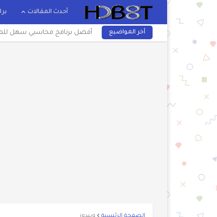
أحدث المقالات
برا
آخر المواضيع
أفضل برنامج محاسبي سهل للمبتدئين في 2026 Prime ERP للموبايل 
تحميل برنامج فواتير مبيعات اكسل كامل مج
تحميل كتاب فيروس الفدية تحت المجهر PDF | حل مشكلة الرا
أفضل تقسيم للهارد ديسك.. كام برت
تحميل برنامج وينرار WinRAR للكمبيوتر 32 و64 Bit كامل عربي آخر إصدار
افضل برنامج حماية في هذا العام 
تحميل فايرفوكس للكمبيوتر والموب
تحميل انترنت دونلود مانيجر كامل اخر 
حذف فيروس شورت كت نهائيا بضغطة واحدة us 2025
تحويل الصور إلى WEBP بكليك يمين Convert to webp by HD وضغطها 2025
تحميل21 برنامج مجاني من شركة AOMEI بقيمة 1300 دولار 2025 سارع بالتنزيل
تحويل word إلى pdf بنفس التنسيق بدون برامج 2023
الصفحة الرئيسية
ويندوز