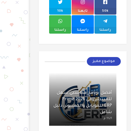
50k
تابعنا
10k
راسلنا
راسلنا
راسلنا
موضوع مميز
أفضل برنامج محاسبي سهل
للمبتدئين في 2026 Prime
ERP للموبايل والكمبيوتر، دليل
شامل
11:21 م