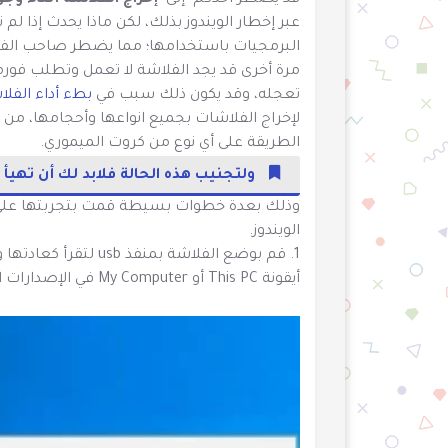
قد يضطر أحدكم إلى
إخراج الفلاشة أثناء وجودها في منفذ usb 
عبر إخطار الويندوز بذلك، لكن ماذا يحدث إذا 
البرمجيات باستخدامها؛ مما يضطر صاحب الفلاش
مرة أخرى قد يجد الفلاشة لا تعمل وتطلب فورم
تعجله، وقد يكون ذلك سبب في
بطء أداء الفلا
الطريقة على أي نوع من كروت الميموري.
ولتجنيب هذه الحالة فلابد لك أن تهيأ 
الويندوز.
1. قم بوضع الفلاشة 
أيقونة This PC أو My Computer في الإصدارات الأخرى من الويندوز كما بالشكل القادم.