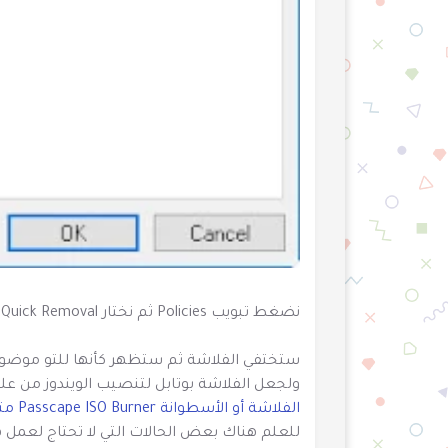
نضغط تبويب Policies ثم نختار Quick Removal ثم نضغط زر OK.
ستختفي الفلاشة ثم ستظهر كأنها للتو موضوعة
ولجعل الفلاشة بوتابل لتنصيب الويندوز من علي
الفلاشة أو الأسطوانة Passcape ISO Burner متعدد المهام
للعلم هناك بعض الحالات التي لا تحتاج لعمل ه