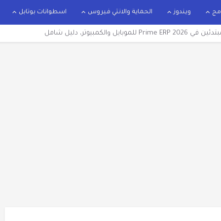
مج
ويندوز
الحماية والانتي فيروس
اسطوانات بوتابل
والكمبيوتر، دليل شامل
اني آخر إصدار 2026 بعد التحديث
نسوم وير 2024
يشن 2025
انتى فيرس كاسبرسكاي 2025
ايل أفضل متصفح للإنترنت 2025
إصدار من ميديدا فاير مجانا IDM 2025
remove shortcut vir