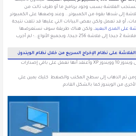
بالكمبيوتر بسبب العجلة
؛ فيحاول تأمينها
لم تستجب الفلاشة بسبب وجود برنامج ما أو طرف ثالث من
ة إلى شدها بقوة من الكمبيوتر... وعند وضعها على الكمبيوتر
ات، أو قد تعمل ولكن بعض البيانات التي عليها قد تلفت نتيجة
شة على المدى البعيد
، ولكن هناك طريقة سوف نستعرضها
لإخراج الفلاشات بجميع انواعها وأحجامها، من فلاشة 2 جيجا إلى فلاشة 256 جيجا، وبجميع الأنواع...؛ لم أجرب
الفلاشة على نظام الإخراج السريع من خلال نظام الويندوز.
وذلك بعدة خطوات بسيطة قمت بتجربتها على ويندوز 10 وويندوز XP وأعتقد أنها تعمل على باقي إصدارات
بمنفذ usb لتقرأ كعادتها ومن ثم الذهاب إلى سطح المكتب والضغط كليك يمين على