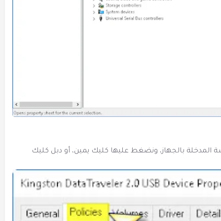
Disk Mana ثم نختار الفلاشة المدخلة بالجهاز، ونضغط عليها كليك يمين، أو دبل كليك