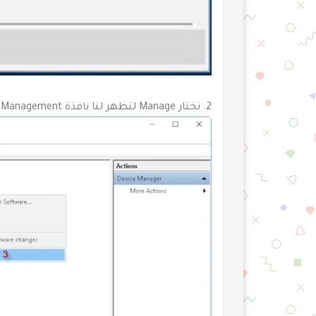
2. نختار Manage لتظهر لنا نافذة Computer Management مثل الصورة القادمة.