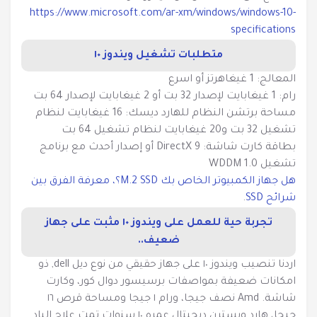
https://www.microsoft.com/ar-xm/windows/windows-10-
specifications
متطلبات تشغيل ويندوز ١٠
المعالج: 1 غيغاهرتز أو اسرع
رام: 1 غيغابايت لإصدار 32 بت أو 2 غيغابايت لإصدار 64 بت
مساحة برتشن النظام للهارد ديسك: 16 غيغابايت لنظام
تشغيل 32 بت و20 غيغابايت لنظام تشغيل 64 بت
بطاقة كارت شاشة: DirectX 9 أو إصدار أحدث مع برنامج
تشغيل WDDM 1.0
هل جهاز الكمبيوتر الخاص بك M.2 SSD؟، معرفة الفرق بين
شرائح SSD
.
تجربة حية للعمل على ويندوز ١٠ مثبت على جهاز
ضعيف..
اردنا تنصيب ويندوز ١٠ على جهاز حقيقي من نوع ديل dell, ذو
امكانات ضعيفة بمواصفات برسيسور دوال كور، وكارت
شاشة. Amd نصف جيجا، ورام ١ جيجا ومساحة قرص ١٦
جيجا، هارد ويسترن ديجيتال عمره ١٠ سنوات تمت علاج الباد