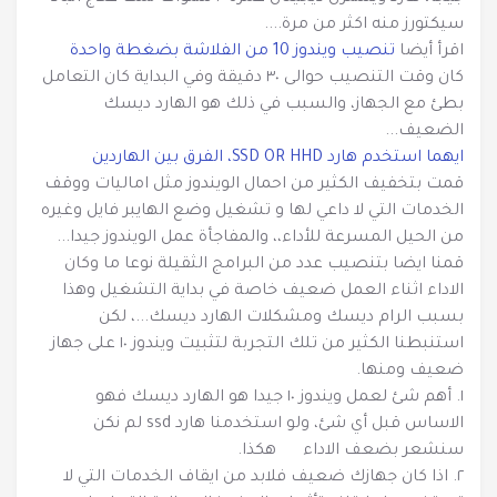
سيكتورز منه اكثر من مرة....
اقرأ أيضا
تنصيب ويندوز 10 من الفلاشة بضغطة واحدة
كان وقت التنصيب حوالى ٣٠ دقيقة وفي البداية كان التعامل
بطئ مع الجهاز، والسبب في ذلك هو الهارد ديسك
الضعيف...
ايهما استخدم هارد SSD OR HHD، الفرق بين الهاردين
قمت بتخفيف الكثير من احمال الويندوز مثل اماليات ووقف
الخدمات التي لا داعي لها و تشغيل وضع الهايبر فايل وغيره
من الحيل المسرعة للأداء،، والمفاجأة عمل الويندوز جيدا...
قمنا ايضا بتنصيب عدد من البرامج الثقيلة نوعا ما وكان
الاداء اثناء العمل ضعيف خاصة في بداية التشغيل وهذا
بسبب الرام ديسك ومشكلات الهارد ديسك...، لكن
استنبطنا الكثير من تلك التجربة لتثبيت ويندوز ١٠ على جهاز
ضعيف ومنها.
١. أهم شئ لعمل ويندوز ١٠ جيدا هو الهارد ديسك فهو
الاساس قبل أي شئ، ولو استخدمنا هارد ssd لم نكن
سنشعر بضعف الاداء هكذا.
٢. اذا كان جهازك ضعيف فلابد من ايقاف الخدمات التي لا