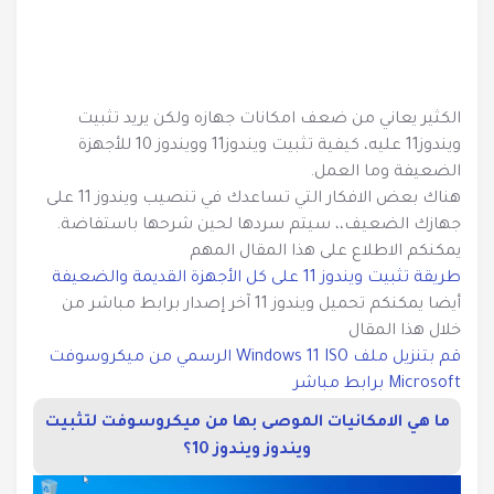
الاصدارات 2 و3
تحميل أسطوانة MediCat USB آخر إصدار برابط مباشر 2023
تحميل أفضل اسطوانة تقسيم الهارد ديسك في العالم بروابط
الكثير يعاني من ضعف امكانات جهازه ولكن يريد تثبيت
مباشرة Parted Magic.iso 2023
ويندوز11 عليه، كيفية تثبيت ويندوز11 وويندوز 10 للأجهزة
الضعيفة وما العمل.
اخرج الفلاشة بدون تأمينها أو فقد بياناتها Safely Remove Flash
هناك بعض الافكار التي تساعدك في تنصيب ويندوز 11 على
Disk ويندوز 11
جهازك الضعيف،، سيتم سردها لحين شرحها باستفاضة.
يمكنكم الاطلاع على هذا المقال المهم
طريقة تثبيت ويندوز 11 على كل الأجهزة القديمة والضعيفة
أيضا يمكنكم تحميل ويندوز 11 آخر إصدار برابط مباشر من
خلال هذا المقال
قم بتنزيل ملف Windows 11 ISO الرسمي من ميكروسوفت
Microsoft برابط مباشر
ما هي الامكانيات الموصى بها من ميكروسوفت لتثبيت
ويندوز ويندوز 10؟