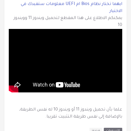
ايهما تختار نظام Bios ام UEFI معلومات ستفيدك في
الاختيار
يمكنكم الاطلاع على هذا المقطع لتحميل ويندوز 11 وويندوز
10
علما بأن تحميل ويندوز 11 أو ويندوز 10 له نفس الطريقة،
بالإضافة إلى نفس طريقة التثبيت تقريبا.
التسمييات
ويندوز