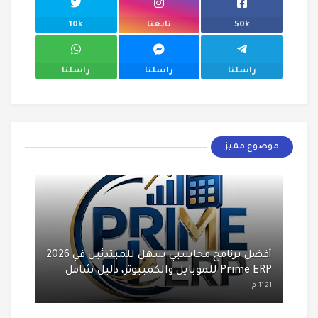
50k
تابعنا
10k
راسلنا
راسلنا
راسلنا
موضوع مميز
أفضل برنامج محاسبي سهل للمبتدئين في 2026
Prime ERP للموبايل والكمبيوتر، دليل شامل
11:21 م