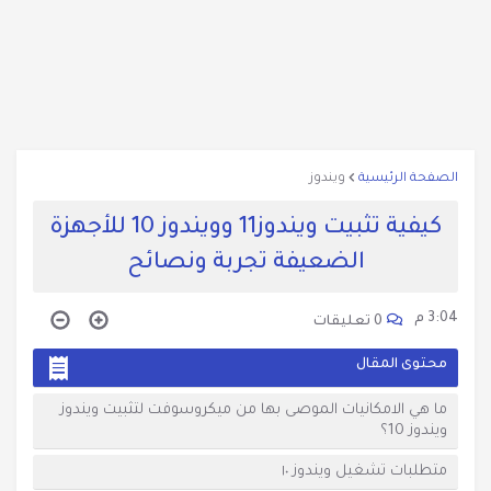
2025
تحميل انترنت دونلود مانيجر كامل اخر إصدار من ميديدا فاير مجانا
IDM 2025
حذف فيروس شورت كت نهائيا بضغطة واحدة remove shortcut
virus 2025
الصفحة الرئيسية
ويندوز
تحويل الصور إلى WEBP بكليك يمين Convert to webp by HD
كيفية تثبيت ويندوز11 وويندوز 10 للأجهزة
وضغطها 2025
الضعيفة تجربة ونصائح
تحميل21 برنامج مجاني من شركة AOMEI بقيمة 1300 دولار 2025
سارع بالتنزيل
3:04 م
0 تعليقات
تحويل word إلى pdf بنفس التنسيق بدون برامج 2023
محتوى المقال
تحميل اسطوانة دريمز بوت الاصدار السابع للصيانة والطوارئ
ما هي الامكانيات الموصى بها من ميكروسوفت لتثبيت ويندوز
Deams boot cd vol 7
ويندوز 10؟
تحميل تطبيق دراسات اولى اعدادي المراجعة النهائية 1 إعدادي
متطلبات تشغيل ويندوز ١٠