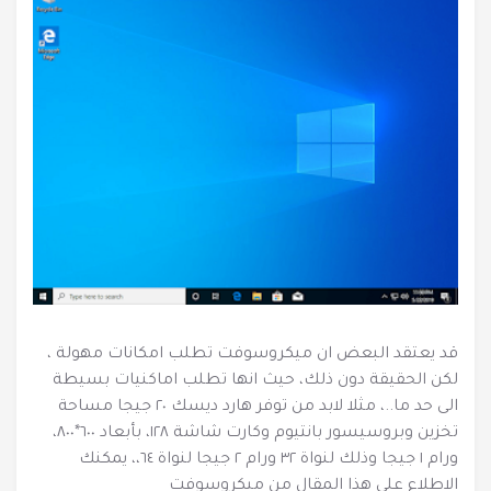
قد يعتقد البعض ان ميكروسوفت تطلب امكانات مهولة ،
لكن الحقيقة دون ذلك، حيث انها تطلب اماكنيات بسيطة
الى حد ما..، مثلا لابد من توفر هارد ديسك ٢٠ جيجا مساحة
تخزين وبروسيسور بانتيوم وكارت شاشة ١٢٨، بأبعاد ٦٠٠*٨٠٠،
ورام ١ جيجا وذلك لنواة ٣٢ ورام ٢ جيجا لنواة ٦٤،، يمكنك
الاطلاع على هذا المقال من ميكروسوفت