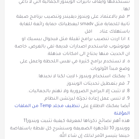
تستخدمها وايقاف تأثيرات الويندوز الجمالية التي لا داعي
لها..
٣. قم بالاعتماد على ويندوز ديفيندر وتنصيب برنامج صبقة
ثانية للحماية مثل smadv ليعطيانك حماية رائعة للغاية
باستهلاك عتاد اقل
٤. اذا اردت تنصيب برامج ثقيلة مثل فيجوال بيسيك او
فوتوشوب فاستخدم اصدارات قديمة تفي بالغرض، خاصة
ان الحديث منها يحتاج الى امكانات مذهلة.
٥. لا تستخدم برامج كثيرة في نفس اللحظة واعمل على
وضع مبدأ الأولويات.
٦. يمكنك استخدام ويندوز ١٠ لايت لكنا لا نحبذها.
7. قم بتعطيل تحديثات الويندوز.
8. لا تثبت إلا البرامج الضرورية ولا تهتم بالجماليات.
9. لا تنس عمل إعادة تجزئة لبرتشن النظام.
أيضا يمكنك الاطلاع على
تنظيف مجلد Temp من الملفات
المؤقتة
هذه أهم نصائح ذكرناها لمعرفة كيفية تثبيت ويندوز11
وويندوز 10 للأجهزة الضعيفة وسنشرح كل نقطة باستفاضة
حينما يتيسر الأمر لذلك إن شاء الله.