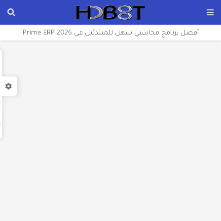
أفضل برنامج محاسبي سهل للمبتدئين في 2026 Prime ERP
للموبايل والكمبيوتر، دليل شامل
تحميل برنامج فواتير مبيعات اكسل كامل مجاني آخر إصدار 2026
بعد التحديث
تحميل كتاب فيروس الفدية تحت المجهر PDF | حل مشكلة
الرانسوم وير 2024
أفضل تقسيم للهارد ديسك.. كام برتيشن 2025
تحميل برنامج وينرار WinRAR للكمبيوتر 32 و64 Bit كامل عربي آخر
إصدار
افضل برنامج حماية في هذا العام انتى فيرس كاسبرسكاي 2025
تحميل فايرفوكس للكمبيوتر والموبايل أفضل متصفح للإنترنت